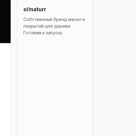
oi!naturr
Собственный бренд масел и
покрытий для дерева.
Готовим к запуску.
я