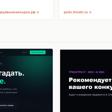
орцевыенакладки.рф
pads.trinatri.ru