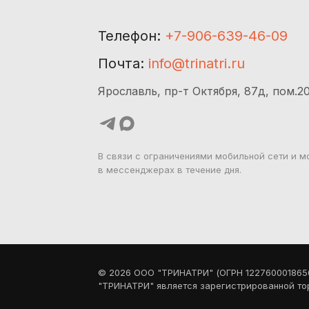
Телефон:
+7-906-639-46-09
Почта:
info@trinatri.ru
Ярославль, пр-т Октября, 87д, пом.2
В связи с ограничениями мобильной сети и м
в мессенджерах в течение дня.
©
2026
ООО "ТРИНАТРИ" (ОГРН 1227600018656
"ТРИНАТРИ" является зарегистрированной то