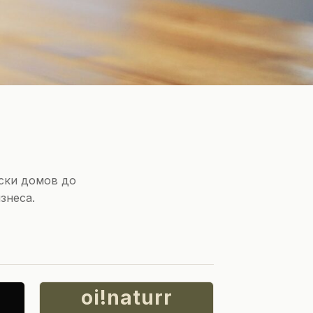
аски домов до
знеса.
oi!naturr