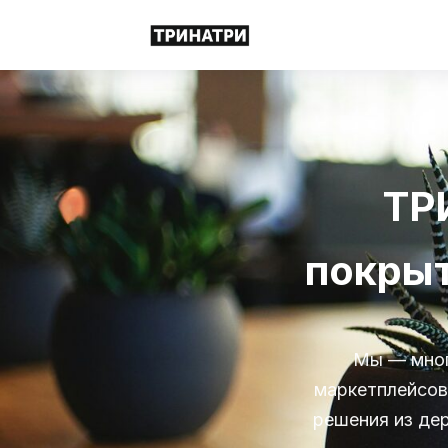
ТР
покрыт
Мы — мног
маркетплейсов
решения из де