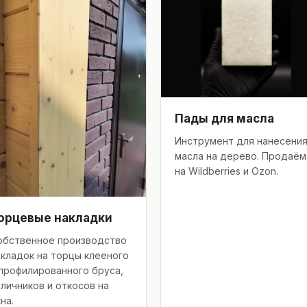
Пады для масла
Инструмент для нанесени
масла на дерево. Продаём
на Wildberries и Ozon.
орцевые накладки
обственное производство
акладок на торцы клееного
 профилированного бруса,
аличников и откосов на
на.