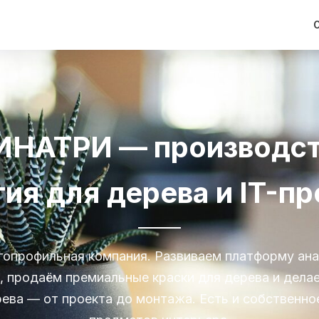
ИНАТРИ — производст
ия для дерева и IT-п
опрофильная компания. Развиваем платформу ана
, продаём премиальные краски для дерева и дела
рева — от проекта до монтажа. Есть и собственно