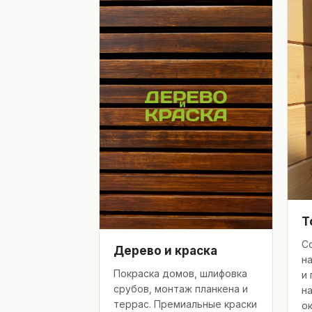
Т
С
Дерево и краска
н
Покраска домов, шлифовка
и
срубов, монтаж планкена и
н
террас. Премиальные краски
ок