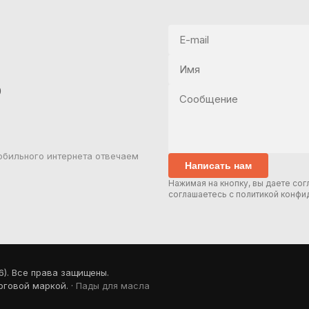
0
обильного интернета отвечаем
Написать нам
Нажимая на кнопку, вы даете со
соглашаетесь c политикой конфи
). Все права защищены.
рговой маркой. ·
Пады для масла